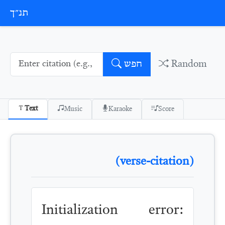
Skip to conten
תנ״ך
Random
חפש
Text
Music
Karaoke
Score
(verse-citation)
Initialization error: