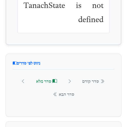
TanachState is not
defined
ניווט לפי סדרים
סדר קודם
סדר מלא
סדר הבא