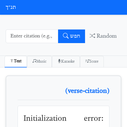
Skip to conten
תנ״ך
Random
חפש
Text
Music
Karaoke
Score
(verse-citation)
Initialization error: