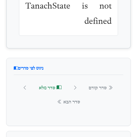
TanachState is not
defined
ניווט לפי סדרים
סדר קודם
סדר מלא
סדר הבא