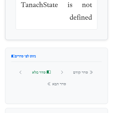
TanachState is not
defined
ניווט לפי סדרים
סדר קודם
סדר מלא
סדר הבא