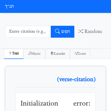
Skip to conten
תנ״ך
Random
חפש
Text
Music
Karaoke
Score
(verse-citation)
Initialization error: