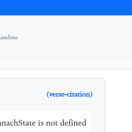
Skip to conten
Random
(verse-citation)
TanachState is not defined