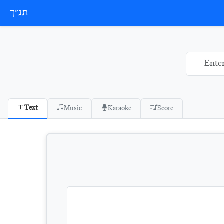
תנ״ך
Text
Music
Karaoke
Score