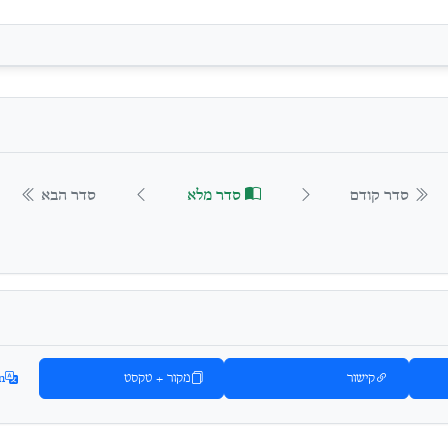
סדר קודם
סדר מלא
סדר הבא
קישור
מקור + טקסט
n