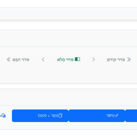
סדר קודם
סדר מלא
סדר הבא
קישור
מקור + טקסט
n