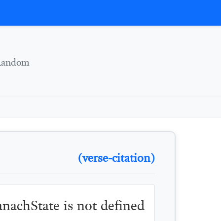
Skip to conten
Random
(verse-citation)
TanachState is not defined