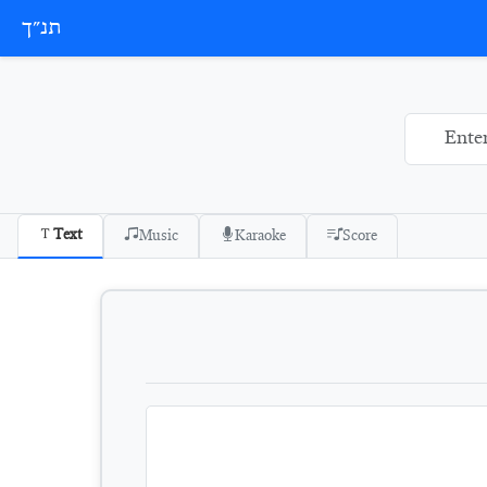
תנ״ך
Text
Music
Karaoke
Score