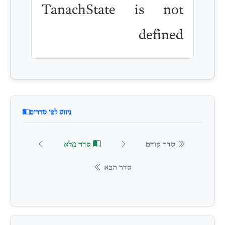
TanachState is not
defined
ניווט לפי סדרים
סדר קודם
סדר מלא
סדר הבא