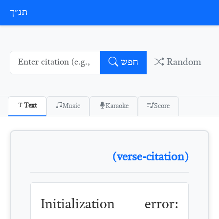
Skip to conten
תנ״ך
Random
חפש
Text
Music
Karaoke
Score
(verse-citation)
Initialization error: