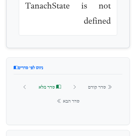
TanachState is not
defined
ניווט לפי סדרים
סדר קודם
סדר מלא
סדר הבא