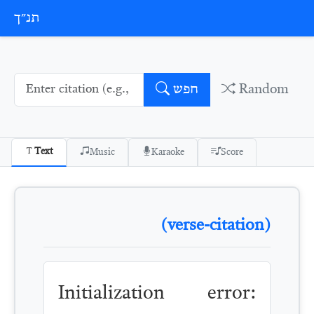
Skip to conten
תנ״ך
Random
חפש
Text
Music
Karaoke
Score
(verse-citation)
Initialization error: