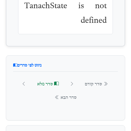
TanachState is not
defined
ניווט לפי סדרים
סדר קודם
סדר מלא
סדר הבא