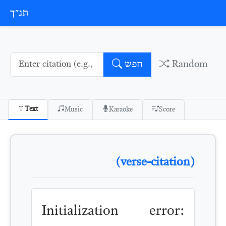
Skip to conten
תנ״ך
Random
חפש
Text
Music
Karaoke
Score
(verse-citation)
Initialization error: