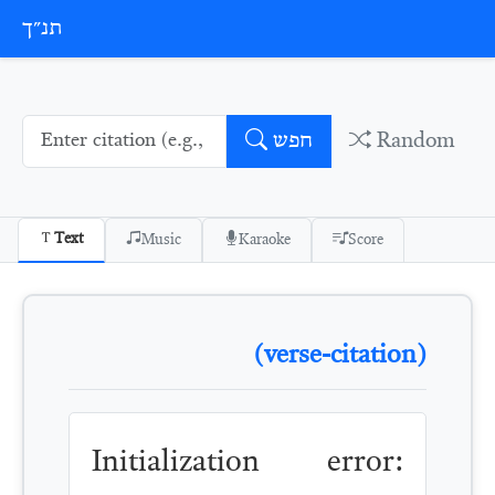
Skip to conten
תנ״ך
Random
חפש
Text
Music
Karaoke
Score
(verse-citation)
Initialization error: