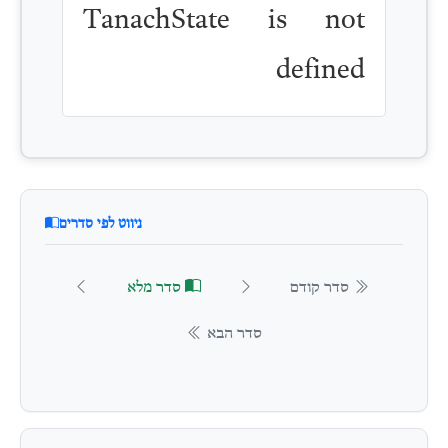
TanachState is not
defined
ניווט לפי סדרים
סדר קודם
סדר מלא
סדר הבא