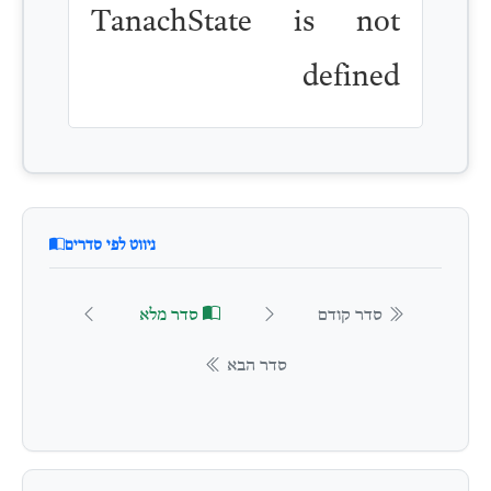
TanachState is not
defined
ניווט לפי סדרים
סדר קודם
סדר מלא
סדר הבא