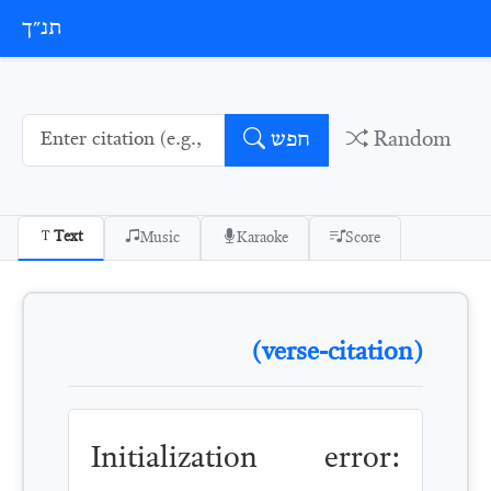
Skip to conten
תנ״ך
Random
חפש
Text
Music
Karaoke
Score
(verse-citation)
Initialization error: