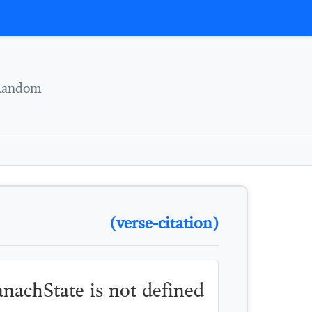
Skip to conten
Random
(verse-citation)
TanachState is not defined