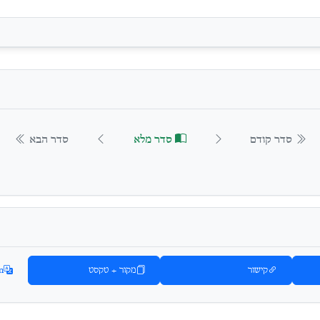
סדר קודם
סדר מלא
סדר הבא
קישור
מקור + טקסט
n