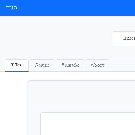
תנ״ך
Text
Music
Karaoke
Score